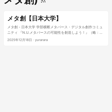
メタ創【日本大学】
メタ創 - 日本大学 学部横断メタバース・デジタル創作コミュ
ニティ 『N.U.メタバースの可能性を創造しよう！』（略：メ
タ創）は、日本大学の理工学部・工学部・芸術学部の学部生
2025年12月18日
·
yurarara
で構成される、 2025 年 4 月に発足した、顧問を置かず学生
だけで自由に創作活動を行う、大学本部直轄のプロジェクト
団体です！ プロジェクトというのは、『日大生のやってみた
いを実現するプロジェクト』という制度を用いた学生団体の
ことです。 文化の発展 or 日本大学の発展 or SDGs いずれか
に寄与するやってみたいことを日本大学から 1 年間手厚いご
支援をしていただけるという制度となっており、毎年 20 ～
40 団体がこちらの制度を活用して日本大学から学生団体が立
ち上がっています。 メンバー構成 理工学部（千葉県・船橋キ
ャンパス）：5 名 芸術学部（東京都・練馬キャンパス）：3
名 工学部（福島県・郡山キャンパス）：2 名 合計：10 名 活
動場所 メンバーが全国に散らばっているため、活動の中心は
Discord で行っています。 Discord：企画、ミーティング、制