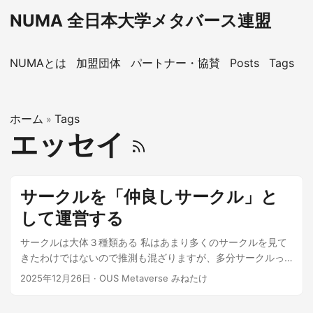
NUMA 全日本大学メタバース連盟
NUMAとは
加盟団体
パートナー・協賛
Posts
Tags
X
ホーム
Tags
»
エッセイ
サークルを「仲良しサークル」と
して運営する
サークルは大体３種類ある 私はあまり多くのサークルを見て
きたわけではないので推測も混ざりますが、多分サークルっ
て３種類くらいあると思っています。 「大きなサークル」 多
2025年12月26日
·
OUS Metaverse みねたけ
くのサークル運営者が目標にする（べき）形だと思います。
多くの部員を抱え、多数の企業などとのコネクションを持